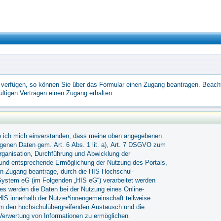
t verfügen, so können Sie über das Formular einen Zugang beantragen. Beach
ültigen Verträgen einen Zugang erhalten.
re ich mich einverstanden, dass meine oben angegebenen
enen Daten gem. Art. 6 Abs. 1 lit. a), Art. 7 DSGVO zum
ganisation, Durchführung und Abwicklung der
 und entsprechende Ermöglichung der Nutzung des Portals,
n Zugang beantrage, durch die HIS Hochschul-
System eG (im Folgenden „HIS eG“) verarbeitet werden
ies werden die Daten bei der Nutzung eines Online-
HIS innerhalb der Nutzer*innengemeinschaft teilweise
um den hochschulübergreifenden Austausch und die
rwertung von Informationen zu ermöglichen.