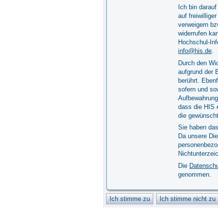
Ich bin darau
auf freiwillig
verweigern bzw
widerrufen ka
Hochschul-In
info@his.de
.
Durch den Wid
aufgrund der E
berührt. Ebenf
sofern und so
Aufbewahrungs
dass die HIS e
die gewünscht
Sie haben das
Da unsere Die
personenbezo
Nichtunterzei
Die
Datenschu
genommen.