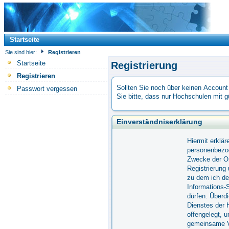
Startseite
Sie sind hier:
Registrieren
Startseite
Registrierung
Registrieren
Sollten Sie noch über keinen Accoun
Passwort vergessen
Sie bitte, dass nur Hochschulen mit g
Einverständniserklärung
Hiermit erklä
personenbezog
Zwecke der Or
Registrierung
zu dem ich de
Informations-
dürfen. Überd
Dienstes der 
offengelegt, 
gemeinsame Ve